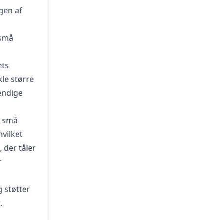
gen af
 små
ets
kle større
vendige
e små
vilket
 der tåler
r
 støtter
.