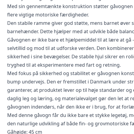
Med sin gennemtænkte konstruktion støtter gåvognen dit
flere vigtige motoriske færdigheder.
Den stabile ramme giver god støtte, mens barnet øver si
barnehænder. Dette hjælper med at udvikle både balanc
Gåvognen er ikke bare et hjælpemiddel til at lære at gå
selvtillid og mod til at udforske verden. Den kombinerer
sikkerhed i sine bevægelser. De stabile hjul sikrer en r
tryghed til at eksperimentere med fart og retning.
Med fokus på sikkerhed og stabilitet er gåvognen konstr
bump undervejs. Den er fremstillet i Danmark under st
garanterer, at produktet lever op til høje standarder og 
daglig leg og læring, og materialevalget gør den let at 
gåvognen indendørs, når den ikke er i brug, for at forlæ
Med denne gåvogn får du ikke bare et stykke legetøj, 
den naturlige udvikling af både fin- og grovmotoriske f
Gåhøjde: 45 cm