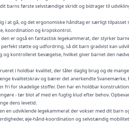
 barns første selvstændige skridt og bidrager til udviklin
g i at gå, og det ergonomiske håndtag er særligt tilpasset
e, koordination og kropskontrol.
 - den er også en fantastisk legekammerat, der styrker barn
 perfekt støtte og udfordring, så dit barn gradvist kan udvi
olig og kontrolleret bevægelse, hvilket giver barnet den nød
ueret i holdbar kvalitet, der tåler daglig brug og de mang
renge kvalitetskrav og bærer det anerkendte Svanemærke, h
er fri for skadelige stoffer. Den har en holdbar konstruktion,
rengøre - tør blot af med en fugtig klud efter behov. Opbeva
nge dens levetid.
men en udviklende legekammerat der vokser med dit barn og
ærdigheder, øje-hånd-koordination og selvstændig mobilitet