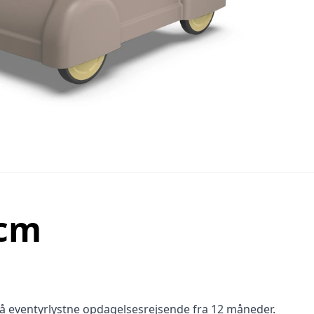
 cm
å eventyrlystne opdagelsesrejsende fra 12 måneder.