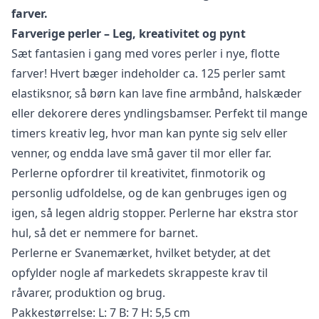
farver.
Farverige perler – Leg, kreativitet og pynt
Sæt fantasien i gang med vores perler i
nye, flotte
farver
! Hvert bæger indeholder ca.
125 perler
samt
elastiksnor, så børn kan lave fine armbånd, halskæder
eller dekorere deres yndlingsbamser. Perfekt til mange
timers kreativ leg, hvor man kan
pynte sig selv eller
venner
, og endda lave små gaver til mor eller far.
Perlerne opfordrer til kreativitet, finmotorik og
personlig udfoldelse, og de kan genbruges igen og
igen, så legen aldrig stopper. Perlerne har ekstra stor
hul, så det er nemmere for barnet.
Perlerne er Svanemærket, hvilket betyder, at det
opfylder nogle af markedets skrappeste krav til
råvarer, produktion og brug.
Pakkestørrelse: L: 7 B: 7 H: 5,5 cm