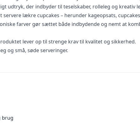
t udtryk, der indbyder til teselskaber, rolleleg og kreativ l
l at servere lækre cupcakes – herunder kageopsats, cupcakes
moniske farver gør sættet både indbydende og nemt at kom
 produktet lever op til strenge krav til kvalitet og sikkerhed.
 leg og små, søde serveringer.
g brug