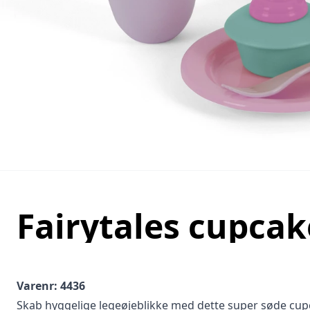
Fairytales cupcak
Varenr: 4436
Skab hyggelige legeøjeblikke med dette super søde cupc