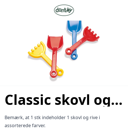
Classic skovl og rive L:21-24 cm - assorteret
Bemærk, at 1 stk indeholder 1 skovl og rive i
assorterede farver.